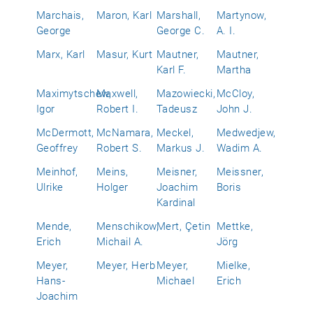
Marchais,
Maron, Karl
Marshall,
Martynow,
George
George C.
A. I.
Marx, Karl
Masur, Kurt
Mautner,
Mautner,
Karl F.
Martha
Maximytschew,
Maxwell,
Mazowiecki,
McCloy,
Igor
Robert I.
Tadeusz
John J.
McDermott,
McNamara,
Meckel,
Medwedjew,
Geoffrey
Robert S.
Markus J.
Wadim A.
Meinhof,
Meins,
Meisner,
Meissner,
Ulrike
Holger
Joachim
Boris
Kardinal
Mende,
Menschikow,
Mert, Çetin
Mettke,
Erich
Michail A.
Jörg
Meyer,
Meyer, Herb
Meyer,
Mielke,
Hans-
Michael
Erich
Joachim