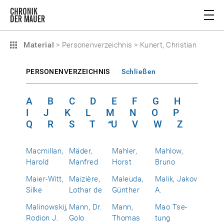
Material
>
Personenverzeichnis
>
Kunert, Christian
PERSONENVERZEICHNIS
Schließen
A
B
C
D
E
F
G
H
I
J
K
L
M
N
O
P
Q
R
S
T
U
V
W
Z
Macmillan,
Mäder,
Mahler,
Mahlow,
Harold
Manfred
Horst
Bruno
Maier-Witt,
Maizière,
Maleuda,
Malik, Jakov
Silke
Lothar de
Günther
A.
Malinowskij,
Mann, Dr.
Mann,
Mao Tse-
Rodion J.
Golo
Thomas
tung