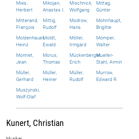
Mies,
Mikojan,
Mischnick,
Mittag,
Herbert
Anastas I.
Wolfgang
Günter
Mitterand,
Mittig,
Modrow,
Mohnhaupt,
François
Rudolf
Hans
Brigitte
Moldenhauer,
Moldt,
Möller,
Momper,
Heinz
Ewald
Irmgard
Walter
Monnet,
Morus,
Mückenberger,
Mueller-
Jean
Thomas
Erich
Stahl, Armin
Müller,
Müller,
Müller,
Murrow,
Gerhard
Heiner
Rudolf
Edward R.
Muszynski,
Wolf-Olaf
Kunert, Christian
Musiker