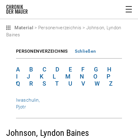
Material
>
Personenverzeichnis
>
Johnson, Lyndon
Baines
PERSONENVERZEICHNIS
Schließen
A
B
C
D
E
F
G
H
I
J
K
L
M
N
O
P
Q
R
S
T
U
V
W
Z
Iwaschulin,
Pjotr
Johnson, Lyndon Baines