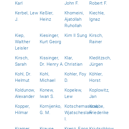
Karl
John F.
Robert F.
Kerbel, Lew
Keßler,
Khomeini,
Kiechle,
J.
Heinz
Ajatollah
Ignaz
Ruhollah
Kiep,
Kiesinger,
Kim Il Sung
Kirsch,
Walther
Kurt Georg
Rainer
Leisler
Kirsch,
Kissinger,
Klar,
Kleditzsch,
Sarah
Dr. Henry A.
Christian
Jürgen
Kohl, Dr.
Kohl,
Kohler, Foy
Köhler,
Helmut
Michael
D.
Horst
Koldunow,
Konew,
Kopelew,
Koplowitz,
Alexander
Iwan S.
Lew
Jan
Kopper,
Kornijenko,
Kotschemassow,
Krabbe,
Hilmar
G. M.
Wjatscheslaw
Friederike
I.
Kramer,
Krause,
Krenz, Egon
Krjutschkow,