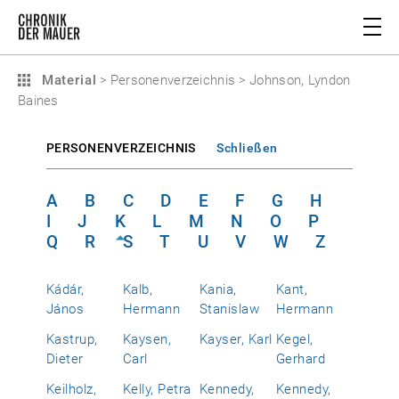
Material
>
Personenverzeichnis
>
Johnson, Lyndon
Baines
PERSONENVERZEICHNIS
Schließen
A
B
C
D
E
F
G
H
I
J
K
L
M
N
O
P
Q
R
S
T
U
V
W
Z
Kádár,
Kalb,
Kania,
Kant,
János
Hermann
Stanislaw
Hermann
Kastrup,
Kaysen,
Kayser, Karl
Kegel,
Dieter
Carl
Gerhard
Keilholz,
Kelly, Petra
Kennedy,
Kennedy,