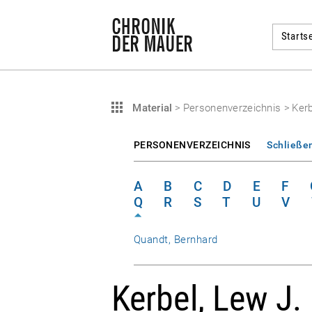
Startse
Material
>
Personenverzeichnis
>
Kerb
PERSONENVERZEICHNIS
Schließe
A
B
C
D
E
F
Q
R
S
T
U
V
Quandt, Bernhard
Kerbel, Lew J.