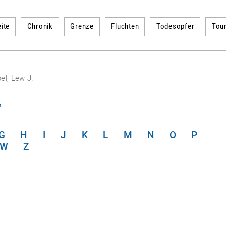
ite
Chronik
Grenze
Fluchten
Todesopfer
Tou
el, Lew J.
n
G
H
I
J
K
L
M
N
O
P
W
Z