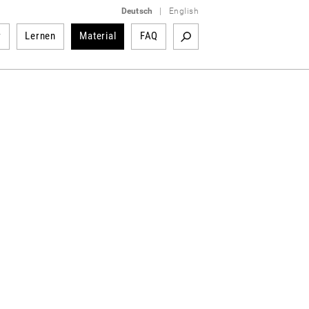
Deutsch
|
English
r
Lernen
Material
FAQ