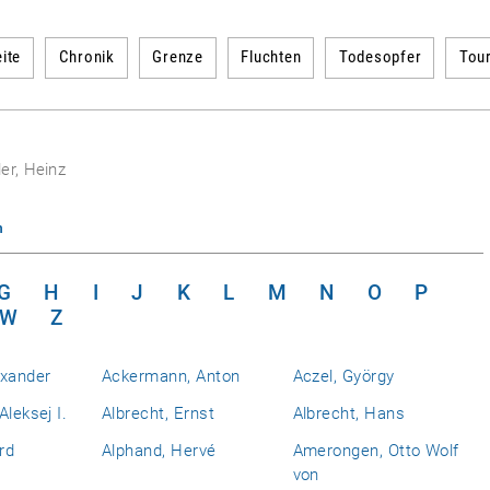
ite
Chronik
Grenze
Fluchten
Todesopfer
Tou
er, Heinz
n
G
H
I
J
K
L
M
N
O
P
W
Z
exander
Ackermann, Anton
Aczel, György
Aleksej I.
Albrecht, Ernst
Albrecht, Hans
rd
Alphand, Hervé
Amerongen, Otto Wolf
von