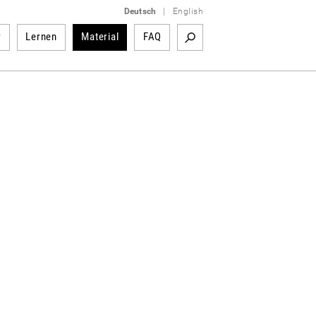
Deutsch
|
English
r
Lernen
Material
FAQ