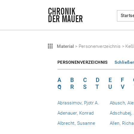
Startse
Material
>
Personenverzeichnis
>
Keßl
PERSONENVERZEICHNIS
Schließe
A
B
C
D
E
F
Q
R
S
T
U
V
Abrassimov, Pjotr A.
Abusch, Al
Adenauer, Konrad
Adschubej, 
Albrecht, Susanne
Allen, Richa