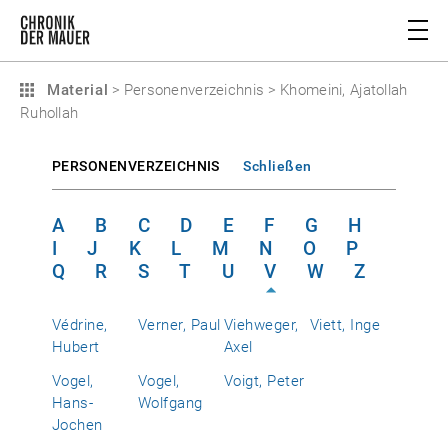
Material
>
Personenverzeichnis
>
Khomeini, Ajatollah
Ruhollah
PERSONENVERZEICHNIS
Schließen
A
B
C
D
E
F
G
H
I
J
K
L
M
N
O
P
Q
R
S
T
U
V
W
Z
Védrine,
Verner, Paul
Viehweger,
Viett, Inge
Hubert
Axel
Vogel,
Vogel,
Voigt, Peter
Hans-
Wolfgang
Jochen