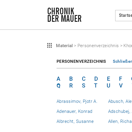
Startse
Material
>
Personenverzeichnis
>
Khom
PERSONENVERZEICHNIS
Schließe
A
B
C
D
E
F
Q
R
S
T
U
V
Abrassimov, Pjotr A.
Abusch, Al
Adenauer, Konrad
Adschubej, 
Albrecht, Susanne
Allen, Richa