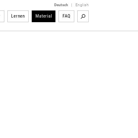
Deutsch
|
English
r
Lernen
Material
FAQ