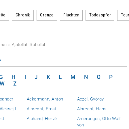
ite
Chronik
Grenze
Fluchten
Todesopfer
Tou
eini, Ajatollah Ruhollah
n
G
H
I
J
K
L
M
N
O
P
W
Z
exander
Ackermann, Anton
Aczel, György
Aleksej I.
Albrecht, Ernst
Albrecht, Hans
rd
Alphand, Hervé
Amerongen, Otto Wolf
von