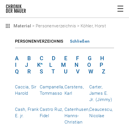
Material
>
Personenverzeichnis
>
Köhler, Horst
PERSONENVERZEICHNIS
Schließen
A
B
C
D
E
F
G
H
I
J
K
L
M
N
O
P
Q
R
S
T
U
V
W
Z
Caccia, Sir
Campanella,
Carstens,
Carter,
Harold
Tommasso
Karl
James E.
Jr. (Jimmy)
Cash, Frank
Castro Ruz,
Catenhusen,
Ceaucescu,
E. jr.
Fidel
Hanns-
Nicolae
Christian