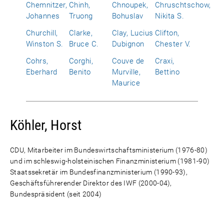
Chemnitzer,
Chinh,
Chnoupek,
Chruschtschow,
Johannes
Truong
Bohuslav
Nikita S.
Churchill,
Clarke,
Clay, Lucius
Clifton,
Winston S.
Bruce C.
Dubignon
Chester V.
Cohrs,
Corghi,
Couve de
Craxi,
Eberhard
Benito
Murville,
Bettino
Maurice
Köhler, Horst
CDU, Mitarbeiter im Bundeswirtschaftsministerium (1976-80)
und im schleswig-holsteinischen Finanzministerium (1981-90)
Staatssekretär im Bundesfinanzministerium (1990-93),
Geschäftsführerender Direktor des IWF (2000-04),
Bundespräsident (seit 2004)