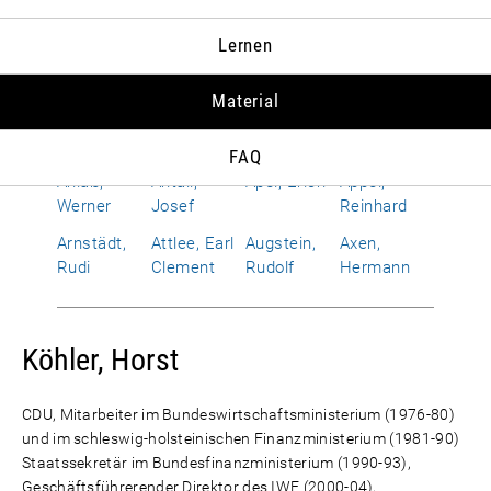
Albrecht,
Allen,
Alphand,
Amerongen,
Lernen
Susanne
Richard
Hervé
Otto Wolf
von
Material
Améry, Jean
Amrehn,
Anderson,
Andropow,
Franz
Dean G.
Juri W.
FAQ
Anlaß,
Antall,
Apel, Erich
Appel,
Werner
Josef
Reinhard
Arnstädt,
Attlee, Earl
Augstein,
Axen,
Rudi
Clement
Rudolf
Hermann
Köhler, Horst
CDU, Mitarbeiter im Bundeswirtschaftsministerium (1976-80)
und im schleswig-holsteinischen Finanzministerium (1981-90)
Staatssekretär im Bundesfinanzministerium (1990-93),
Geschäftsführerender Direktor des IWF (2000-04),