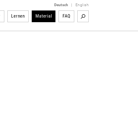
Deutsch
|
English
r
Lernen
Material
FAQ