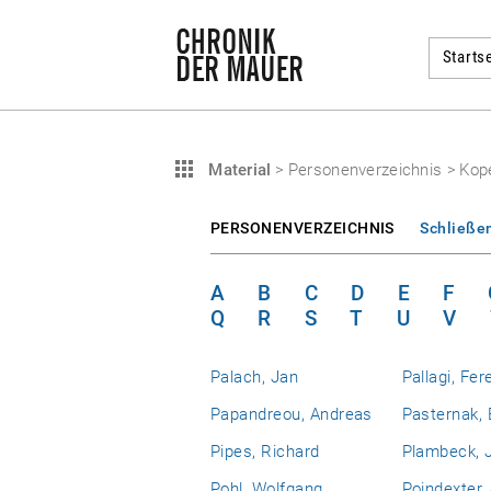
Startse
Material
>
Personenverzeichnis
>
Kop
PERSONENVERZEICHNIS
Schließe
A
B
C
D
E
F
Q
R
S
T
U
V
Palach, Jan
Pallagi, Fer
Papandreou, Andreas
Pasternak, 
Pipes, Richard
Plambeck, J
Pohl, Wolfgang
Poindexter,