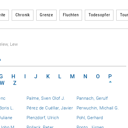
ite
Chronik
Grenze
Fluchten
Todesopfer
Tou
elew, Lew
n
G
H
I
J
K
L
M
N
O
P
W
Z
enc
Palme, Sven Olof J.
Pannach, Gerulf
Boris L.
Pérez de Cuéllar, Javier
Perwuchin, Michail G.
uliane
Plenzdorf, Ulrich
Pohl, Gerhard
 John M.
Pollack, Peter
Ponto, Jürgen