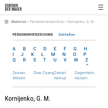
Material
>
Personenverzeichnis
>
Kornijenko, G. M.
PERSONENVERZEICHNIS
Schließen
A
B
C
D
E
F
G
H
I
J
K
L
M
N
O
P
Q
R
S
T
U
V
W
Z
Zaisser,
Zhao Ziyang
Ziebart,
Ziegenhahn,
Wilhelm
Helmut
Herbert
Kornijenko, G. M.