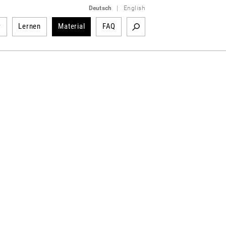
Deutsch
|
English
r
Lernen
Material
FAQ