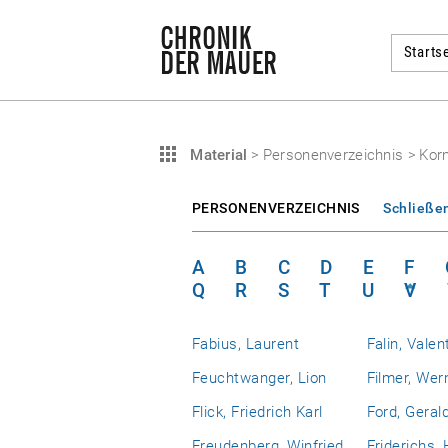
Startse
Material
>
Personenverzeichnis
>
Korn
PERSONENVERZEICHNIS
Schließe
A
B
C
D
E
F
Q
R
S
T
U
V
Fabius, Laurent
Falin, Valen
Feuchtwanger, Lion
Filmer, Wer
Flick, Friedrich Karl
Ford, Geral
Freudenberg, Winfried
Friderichs,