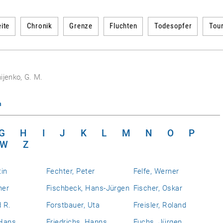
ite
Chronik
Grenze
Fluchten
Todesopfer
Tou
ijenko, G. M.
n
G
H
I
J
K
L
M
N
O
P
W
Z
tin
Fechter, Peter
Felfe, Werner
ner
Fischbeck, Hans-Jürgen
Fischer, Oskar
d R.
Forstbauer, Uta
Freisler, Roland
 Hans
Friedrichs, Hanns
Fuchs, Jürgen