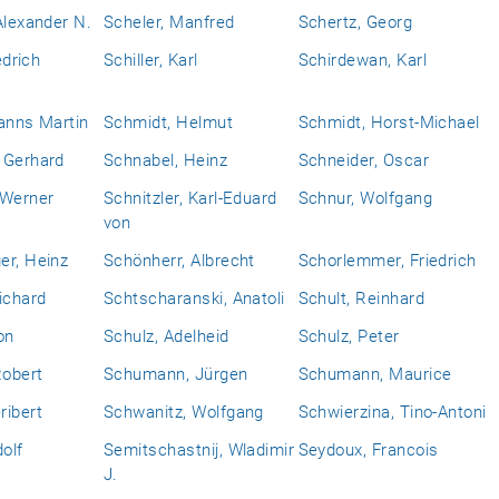
Alexander N.
Scheler, Manfred
Schertz, Georg
edrich
Schiller, Karl
Schirdewan, Karl
anns Martin
Schmidt, Helmut
Schmidt, Horst-Michael
 Gerhard
Schnabel, Heinz
Schneider, Oscar
 Werner
Schnitzler, Karl-Eduard
Schnur, Wolfgang
von
er, Heinz
Schönherr, Albrecht
Schorlemmer, Friedrich
ichard
Schtscharanski, Anatoli
Schult, Reinhard
on
Schulz, Adelheid
Schulz, Peter
obert
Schumann, Jürgen
Schumann, Maurice
ribert
Schwanitz, Wolfgang
Schwierzina, Tino-Antoni
dolf
Semitschastnij, Wladimir
Seydoux, Francois
J.