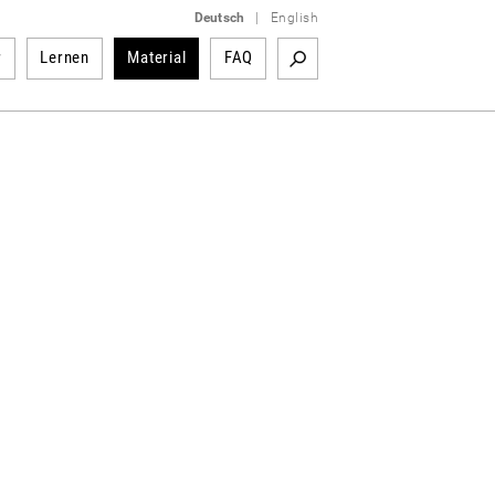
Deutsch
|
English
r
Lernen
Material
FAQ