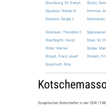
Shuckburg, Sir Evelyn
Shultz, Geo
Sljunkow, Nikolai N.
Smirnow, An
Sokolow, Sergej L.
Sokolowski,
Sorensen, Theodore C.
Sparwasser
Stechbarth, Horst
Steel, Sir C
Stiller, Werner
Stolpe, Man
Strauß, Franz Josef
Streletz, Fri
Süssmuth, Rita
Kotschemassow
Sowjetischer Botschafter in der DDR (198