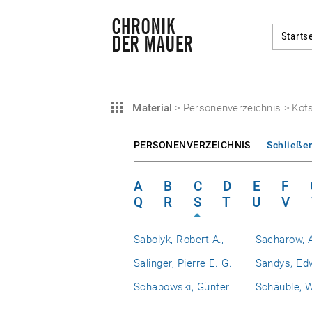
Startse
Material
>
Personenverzeichnis
>
Kot
PERSONENVERZEICHNIS
Schließe
A
B
C
D
E
F
Q
R
S
T
U
V
Sabolyk, Robert A.,
Sacharow, A
Salinger, Pierre E. G.
Sandys, Ed
Schabowski, Günter
Schäuble, 