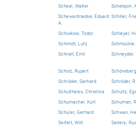
Scheel, Walter
Schelepin, 
Schewardnadse, Eduard
Schiller, Fri
A.
Schiwkow, Todor
Schleyer, H
Schmidt, Lutz
Schmückle,
Schnell, Emil
Schneyder,
Scholz, Rupert
Schöneberg
Schröder, Gerhard
Schröder, R
Schultheiss, Christina
Schultz, Eg
Schumacher, Kurt
Schuman, R
Schürer, Gerhard
Schwan, He
Seifert, Willi
Seiters, Ru