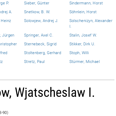
rge P.
Sieber, Günter
Sindermann, Horst
drej A.
Snetkow, B. W.
Söhnlein, Horst
 Heinz
Solowjew, Andrej J.
Solschenizyn, Alexander
I.
, Jürgen
Springer, Axel C.
Stalin, Josef W.
hristopher
Sternebeck, Sigrid
Stikker, Dirk U.
fred
Stoltenberg, Gerhard
Stoph, Willi
tz
Stretz, Paul
Stürmer, Michael
, Wjatscheslaw I.
3-90)