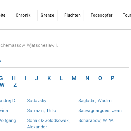
ite
Chronik
Grenze
Fluchten
Todesopfer
Tou
schemassow, Wjatscheslaw I.
n
G
H
I
J
K
L
M
N
O
P
W
Z
ndrej D.
Sadovsky
Sagladin, Wadim
wina
Sarrazin, Thilo
Sauvagnargues, Jean
Wolfgang
Schalck-Golodkowski,
Scharapow, W. W.
Alexander