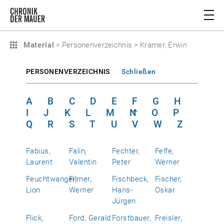
Material
>
Personenverzeichnis
>
Kramer, Erwin
PERSONENVERZEICHNIS
Schließen
A
B
C
D
E
F
G
H
I
J
K
L
M
N
O
P
Q
R
S
T
U
V
W
Z
Fabius,
Falin,
Fechter,
Felfe,
Laurent
Valentin
Peter
Werner
Feuchtwanger,
Filmer,
Fischbeck,
Fischer,
Lion
Werner
Hans-
Oskar
Jürgen
Flick,
Ford, Gerald
Forstbauer,
Freisler,