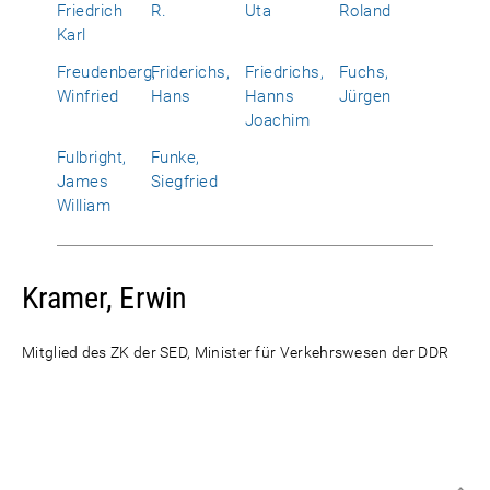
Friedrich
R.
Uta
Roland
Karl
Freudenberg,
Friderichs,
Friedrichs,
Fuchs,
Winfried
Hans
Hanns
Jürgen
Joachim
Fulbright,
Funke,
James
Siegfried
William
Kramer, Erwin
Mitglied des ZK der SED, Minister für Verkehrswesen der DDR