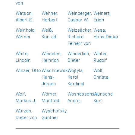
von
Watson,
Wehner,
Weinberger,
Weinert,
Albert E.
Herbert
Caspar W.
Erich
Weinhold,
Weiß,
Weizsäcker,
Wesa,
Werner
Konrad
Richard
Hans-Dieter
Feiherr von
White,
Windelen,
Winderlich,
Winter,
Lincoln
Heinrich
Dieter
Rudolf
Winzer, Otto
Wischnewski,
Wojtyla,
Wolf,
Hans-
Karol
Christa
Jürgen
Kardinal
Wolf,
Wörner,
Wosnessenski,
Wünsche,
Markus J.
Manfred
Andrej
Kurt
Würzen,
Wyschofsky,
Dieter von
Günther