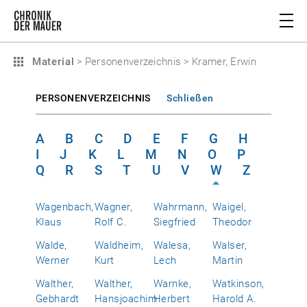
Material
>
Personenverzeichnis
>
Kramer, Erwin
PERSONENVERZEICHNIS
Schließen
A
B
C
D
E
F
G
H
I
J
K
L
M
N
O
P
Q
R
S
T
U
V
W
Z
Wagenbach,
Wagner,
Wahrmann,
Waigel,
Klaus
Rolf C.
Siegfried
Theodor
Walde,
Waldheim,
Walesa,
Walser,
Werner
Kurt
Lech
Martin
Walther,
Walther,
Warnke,
Watkinson,
Gebhardt
Hansjoachim
Herbert
Harold A.