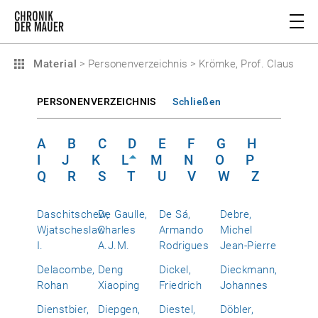
Material
>
Personenverzeichnis
>
Krömke, Prof. Claus
PERSONENVERZEICHNIS
Schließen
A
B
C
D
E
F
G
H
I
J
K
L
M
N
O
P
Q
R
S
T
U
V
W
Z
Daschitschew,
De Gaulle,
De Sá,
Debre,
Wjatscheslaw
Charles
Armando
Michel
I.
A.J.M.
Rodrigues
Jean-Pierre
Delacombe,
Deng
Dickel,
Dieckmann,
Rohan
Xiaoping
Friedrich
Johannes
Dienstbier,
Diepgen,
Diestel,
Döbler,