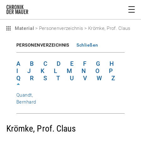
Material
>
Personenverzeichnis
>
Krömke, Prof. Claus
PERSONENVERZEICHNIS
Schließen
A
B
C
D
E
F
G
H
I
J
K
L
M
N
O
P
Q
R
S
T
U
V
W
Z
Quandt,
Bernhard
Krömke, Prof. Claus