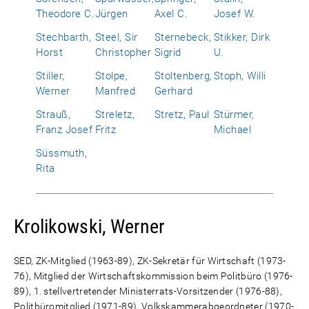
Theodore C.
Jürgen
Axel C.
Josef W.
Stechbarth,
Steel, Sir
Sternebeck,
Stikker, Dirk
Horst
Christopher
Sigrid
U.
Stiller,
Stolpe,
Stoltenberg,
Stoph, Willi
Werner
Manfred
Gerhard
Strauß,
Streletz,
Stretz, Paul
Stürmer,
Franz Josef
Fritz
Michael
Süssmuth,
Rita
Krolikowski, Werner
SED, ZK-Mitglied (1963-89), ZK-Sekretär für Wirtschaft (1973-
76), Mitglied der Wirtschaftskommission beim Politbüro (1976-
89), 1. stellvertretender Ministerrats-Vorsitzender (1976-88),
Politbüromitglied (1971-89), Volkskammerabgeordneter (1970-