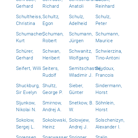
Gerhard
Richard
Anatoli
Reinhard
Schultheiss,
Schultz,
Schulz,
Schulz,
Christina
Egon
Adelheid
Peter
Schumacher,
Schuman,
Schumann,
Schumann,
Kurt
Robert
Jürgen
Maurice
Schürer,
Schwan,
Schwanitz,
Schwierzina,
Gerhard
Heribert
Wolfgang
Tino-Antoni
Seifert, Willi
Seiters,
Semitschastnij,
Seydoux,
Rudolf
Wladimir J.
Francois
Shuckburg,
Shultz,
Sieber,
Sindermann,
Sir Evelyn
George P.
Günter
Horst
Sljunkow,
Smirnow,
Snetkow, B.
Söhnlein,
Nikolai N.
Andrej A.
W.
Horst
Sokolow,
Sokolowski,
Solowjew,
Solschenizyn,
Sergej L.
Heinz
Andrej J.
Alexander I.
Sorensen,
Sparwasser,
Springer,
Stalin,