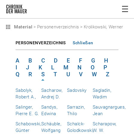
Material
>
Personenverzeichnis
>
Krolikowski, Werner
PERSONENVERZEICHNIS
Schließen
A
B
C
D
E
F
G
H
I
J
K
L
M
N
O
P
Q
R
S
T
U
V
W
Z
Sabolyk,
Sacharow,
Sadovsky
Sagladin,
Robert A.,
Andrej D.
Wadim
Salinger,
Sandys,
Sarrazin,
Sauvagnargues,
Pierre E. G.
Edwina
Thilo
Jean
Schabowski,
Schäuble,
Schalck-
Scharapow,
Günter
Wolfgang
Golodkowski,
W. W.