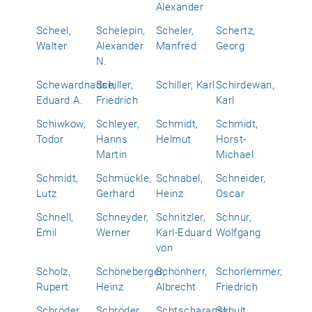
Alexander
Scheel,
Schelepin,
Scheler,
Schertz,
Walter
Alexander
Manfred
Georg
N.
Schewardnadse,
Schiller,
Schiller, Karl
Schirdewan,
Eduard A.
Friedrich
Karl
Schiwkow,
Schleyer,
Schmidt,
Schmidt,
Todor
Hanns
Helmut
Horst-
Martin
Michael
Schmidt,
Schmückle,
Schnabel,
Schneider,
Lutz
Gerhard
Heinz
Oscar
Schnell,
Schneyder,
Schnitzler,
Schnur,
Emil
Werner
Karl-Eduard
Wolfgang
von
Scholz,
Schöneberger,
Schönherr,
Schorlemmer,
Rupert
Heinz
Albrecht
Friedrich
Schröder,
Schröder,
Schtscharanski,
Schult,