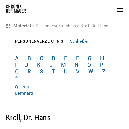
Material
>
Personenverzeichnis
>
Kroll, Dr. Hans
PERSONENVERZEICHNIS
Schließen
A
B
C
D
E
F
G
H
I
J
K
L
M
N
O
P
Q
R
S
T
U
V
W
Z
Quandt,
Bernhard
Kroll, Dr. Hans