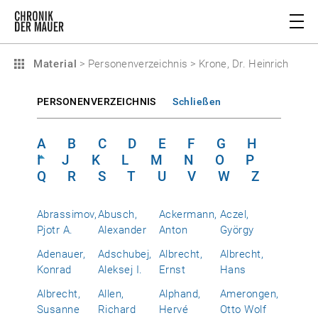
Material
>
Personenverzeichnis
>
Krone, Dr. Heinrich
PERSONENVERZEICHNIS
Schließen
A
B
C
D
E
F
G
H
I
J
K
L
M
N
O
P
Q
R
S
T
U
V
W
Z
Abrassimov,
Abusch,
Ackermann,
Aczel,
Pjotr A.
Alexander
Anton
György
Adenauer,
Adschubej,
Albrecht,
Albrecht,
Konrad
Aleksej I.
Ernst
Hans
Albrecht,
Allen,
Alphand,
Amerongen,
Susanne
Richard
Hervé
Otto Wolf