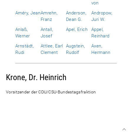
von
Améry, Jean
Amrehn,
Anderson,
Andropow,
Franz
Dean G.
Juri W.
Anlaß,
Antall,
Apel, Erich
Appel,
Werner
Josef
Reinhard
Arnstädt,
Attlee, Earl
Augstein,
Axen,
Rudi
Clement
Rudolf
Hermann
Krone, Dr. Heinrich
Vorsitzender der CDU/CSU-Bundestagsfraktion