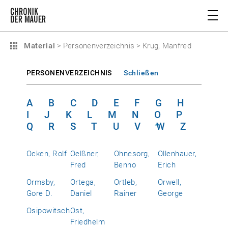
Material
>
Personenverzeichnis
>
Krug, Manfred
PERSONENVERZEICHNIS
Schließen
A
B
C
D
E
F
G
H
I
J
K
L
M
N
O
P
Q
R
S
T
U
V
W
Z
Ocken, Rolf
Oelßner,
Ohnesorg,
Ollenhauer,
Fred
Benno
Erich
Ormsby,
Ortega,
Ortleb,
Orwell,
Gore D.
Daniel
Rainer
George
Osipowitsch
Ost,
Friedhelm