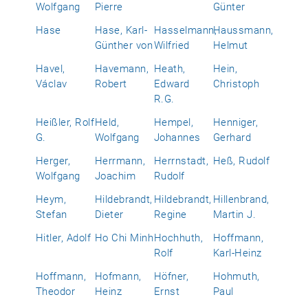
Wolfgang
Pierre
Günter
Hase
Hase, Karl-
Hasselmann,
Haussmann,
Günther von
Wilfried
Helmut
Havel,
Havemann,
Heath,
Hein,
Václav
Robert
Edward
Christoph
R.G.
Heißler, Rolf
Held,
Hempel,
Henniger,
G.
Wolfgang
Johannes
Gerhard
Herger,
Herrmann,
Herrnstadt,
Heß, Rudolf
Wolfgang
Joachim
Rudolf
Heym,
Hildebrandt,
Hildebrandt,
Hillenbrand,
Stefan
Dieter
Regine
Martin J.
Hitler, Adolf
Ho Chi Minh
Hochhuth,
Hoffmann,
Rolf
Karl-Heinz
Hoffmann,
Hofmann,
Höfner,
Hohmuth,
Theodor
Heinz
Ernst
Paul