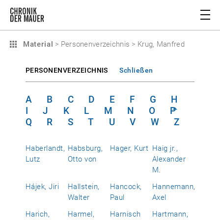
Material
>
Personenverzeichnis
>
Krug, Manfred
PERSONENVERZEICHNIS
Schließen
A
B
C
D
E
F
G
H
I
J
K
L
M
N
O
P
Q
R
S
T
U
V
W
Z
Haberlandt,
Habsburg,
Hager, Kurt
Haig jr.,
Lutz
Otto von
Alexander
M.
Hájek, Jiri
Hallstein,
Hancock,
Hannemann,
Walter
Paul
Axel
Harich,
Harmel,
Harnisch
Hartmann,