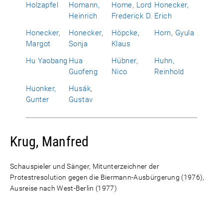
Holzapfel
Homann,
Home, Lord
Honecker,
Heinrich
Frederick D.
Erich
Honecker,
Honecker,
Höpcke,
Horn, Gyula
Margot
Sonja
Klaus
Hu Yaobang
Hua
Hübner,
Huhn,
Guofeng
Nico
Reinhold
Huonker,
Husák,
Gunter
Gustav
Krug, Manfred
Schauspieler und Sänger, Mitunterzeichner der
Protestresolution gegen die Biermann-Ausbürgerung (1976),
Ausreise nach West-Berlin (1977)