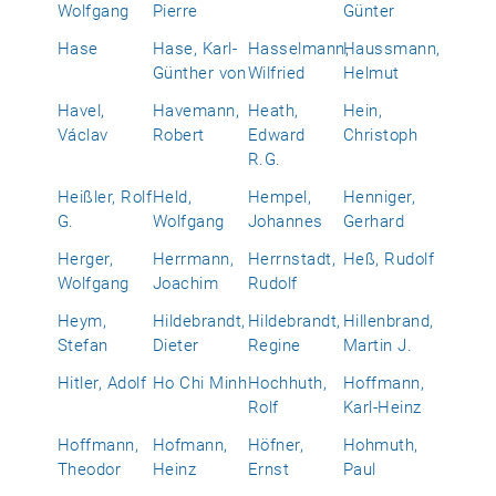
Wolfgang
Pierre
Günter
Hase
Hase, Karl-
Hasselmann,
Haussmann,
Günther von
Wilfried
Helmut
Havel,
Havemann,
Heath,
Hein,
Václav
Robert
Edward
Christoph
R.G.
Heißler, Rolf
Held,
Hempel,
Henniger,
G.
Wolfgang
Johannes
Gerhard
Herger,
Herrmann,
Herrnstadt,
Heß, Rudolf
Wolfgang
Joachim
Rudolf
Heym,
Hildebrandt,
Hildebrandt,
Hillenbrand,
Stefan
Dieter
Regine
Martin J.
Hitler, Adolf
Ho Chi Minh
Hochhuth,
Hoffmann,
Rolf
Karl-Heinz
Hoffmann,
Hofmann,
Höfner,
Hohmuth,
Theodor
Heinz
Ernst
Paul