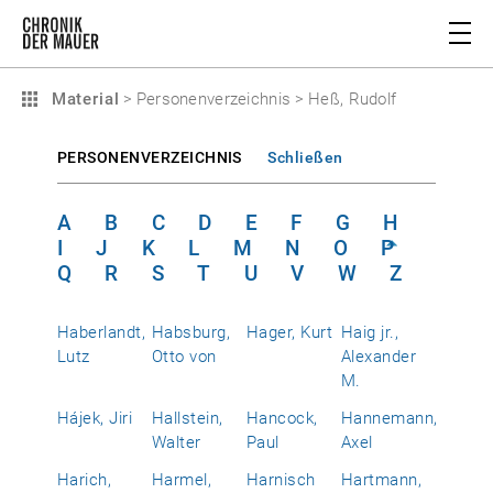
Material
>
Personenverzeichnis
>
Heß, Rudolf
PERSONENVERZEICHNIS
Schließen
A
B
C
D
E
F
G
H
I
J
K
L
M
N
O
P
Q
R
S
T
U
V
W
Z
Haberlandt,
Habsburg,
Hager, Kurt
Haig jr.,
Lutz
Otto von
Alexander
M.
Hájek, Jiri
Hallstein,
Hancock,
Hannemann,
Walter
Paul
Axel
Harich,
Harmel,
Harnisch
Hartmann,