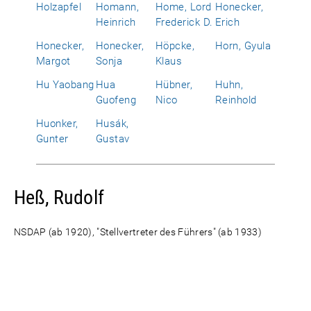
Holzapfel
Homann,
Home, Lord
Honecker,
Heinrich
Frederick D.
Erich
Honecker,
Honecker,
Höpcke,
Horn, Gyula
Margot
Sonja
Klaus
Hu Yaobang
Hua
Hübner,
Huhn,
Guofeng
Nico
Reinhold
Huonker,
Husák,
Gunter
Gustav
Heß, Rudolf
NSDAP (ab 1920), "Stellvertreter des Führers" (ab 1933)