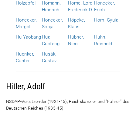
Holzapfel
Homann,
Home, Lord
Honecker,
Heinrich
Frederick D.
Erich
Honecker,
Honecker,
Höpcke,
Horn, Gyula
Margot
Sonja
Klaus
Hu Yaobang
Hua
Hübner,
Huhn,
Guofeng
Nico
Reinhold
Huonker,
Husák,
Gunter
Gustav
Hitler, Adolf
NSDAP-Vorsitzender (1921-45), Reichskanzler und "Führer" des
Deutschen Reiches (1933-45)