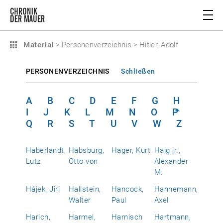
Material
>
Personenverzeichnis
>
Hitler, Adolf
PERSONENVERZEICHNIS
Schließen
A
B
C
D
E
F
G
H
I
J
K
L
M
N
O
P
Q
R
S
T
U
V
W
Z
Haberlandt,
Habsburg,
Hager, Kurt
Haig jr.,
Lutz
Otto von
Alexander
M.
Hájek, Jiri
Hallstein,
Hancock,
Hannemann,
Walter
Paul
Axel
Harich,
Harmel,
Harnisch
Hartmann,