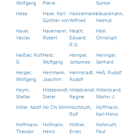
Wolfgang
Pierre
Günter
Hase
Hase, Karl-
Hasselmann,
Haussmann,
Günther von
Wilfried
Helmut
Havel,
Havemann,
Heath,
Hein,
Václav
Robert
Edward
Christoph
R.G.
Heißler, Rolf
Held,
Hempel,
Henniger,
G.
Wolfgang
Johannes
Gerhard
Herger,
Herrmann,
Herrnstadt,
Heß, Rudolf
Wolfgang
Joachim
Rudolf
Heym,
Hildebrandt,
Hildebrandt,
Hillenbrand,
Stefan
Dieter
Regine
Martin J.
Hitler, Adolf
Ho Chi Minh
Hochhuth,
Hoffmann,
Rolf
Karl-Heinz
Hoffmann,
Hofmann,
Höfner,
Hohmuth,
Theodor
Heinz
Ernst
Paul