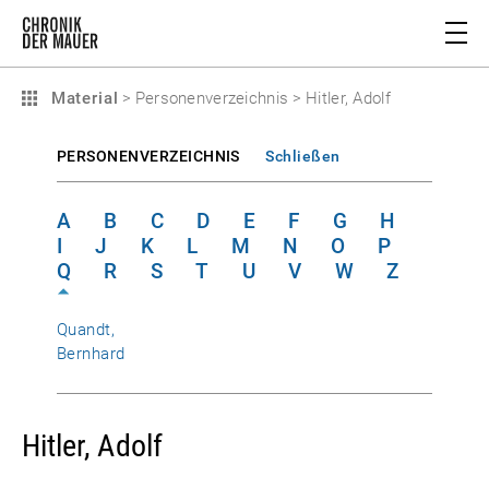
Material
>
Personenverzeichnis
>
Hitler, Adolf
PERSONENVERZEICHNIS
Schließen
A
B
C
D
E
F
G
H
I
J
K
L
M
N
O
P
Q
R
S
T
U
V
W
Z
Quandt,
Bernhard
Hitler, Adolf