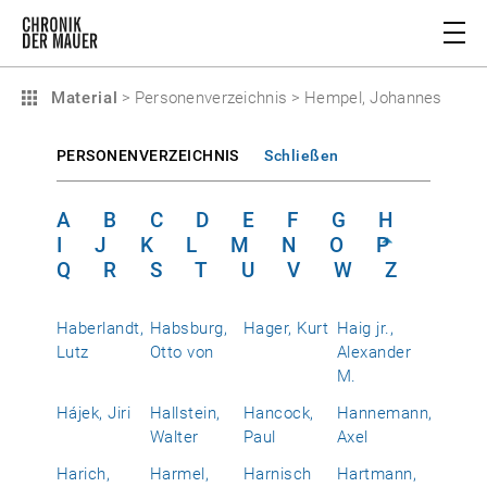
Material
>
Personenverzeichnis
>
Hempel, Johannes
PERSONENVERZEICHNIS
Schließen
A
B
C
D
E
F
G
H
I
J
K
L
M
N
O
P
Q
R
S
T
U
V
W
Z
Haberlandt,
Habsburg,
Hager, Kurt
Haig jr.,
Lutz
Otto von
Alexander
M.
Hájek, Jiri
Hallstein,
Hancock,
Hannemann,
Walter
Paul
Axel
Harich,
Harmel,
Harnisch
Hartmann,