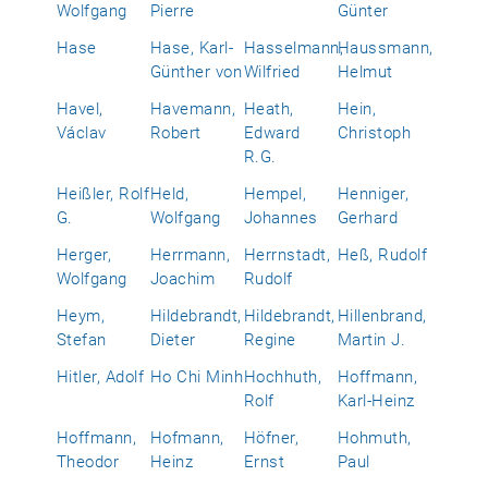
Wolfgang
Pierre
Günter
Hase
Hase, Karl-
Hasselmann,
Haussmann,
Günther von
Wilfried
Helmut
Havel,
Havemann,
Heath,
Hein,
Václav
Robert
Edward
Christoph
R.G.
Heißler, Rolf
Held,
Hempel,
Henniger,
G.
Wolfgang
Johannes
Gerhard
Herger,
Herrmann,
Herrnstadt,
Heß, Rudolf
Wolfgang
Joachim
Rudolf
Heym,
Hildebrandt,
Hildebrandt,
Hillenbrand,
Stefan
Dieter
Regine
Martin J.
Hitler, Adolf
Ho Chi Minh
Hochhuth,
Hoffmann,
Rolf
Karl-Heinz
Hoffmann,
Hofmann,
Höfner,
Hohmuth,
Theodor
Heinz
Ernst
Paul