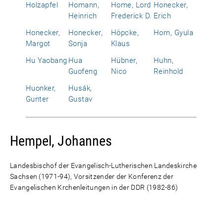
Holzapfel
Homann,
Home, Lord
Honecker,
Heinrich
Frederick D.
Erich
Honecker,
Honecker,
Höpcke,
Horn, Gyula
Margot
Sonja
Klaus
Hu Yaobang
Hua
Hübner,
Huhn,
Guofeng
Nico
Reinhold
Huonker,
Husák,
Gunter
Gustav
Hempel, Johannes
Landesbischof der Evangelisch-Lutherischen Landeskirche
Sachsen (1971-94), Vorsitzender der Konferenz der
Evangelischen Krchenleitungen in der DDR (1982-86)