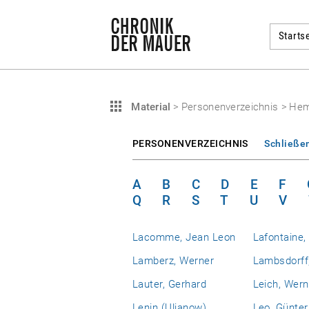
Startse
Material
>
Personenverzeichnis
>
Hem
PERSONENVERZEICHNIS
Schließe
A
B
C
D
E
F
Q
R
S
T
U
V
Lacomme, Jean Leon
Lafontaine,
Lamberz, Werner
Lambsdorff,
Lauter, Gerhard
Leich, Wern
Lenin (Uljanow),
Leo, Günter