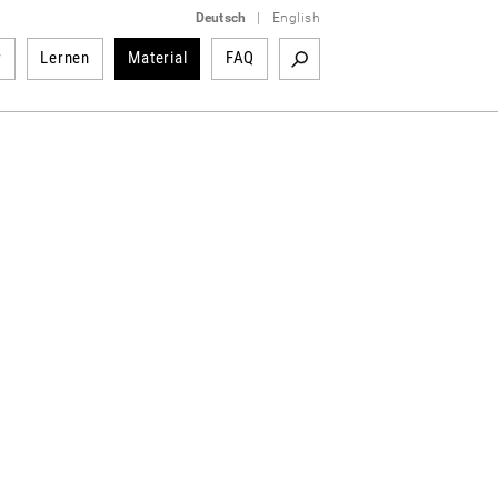
Deutsch
|
English
r
Lernen
Material
FAQ