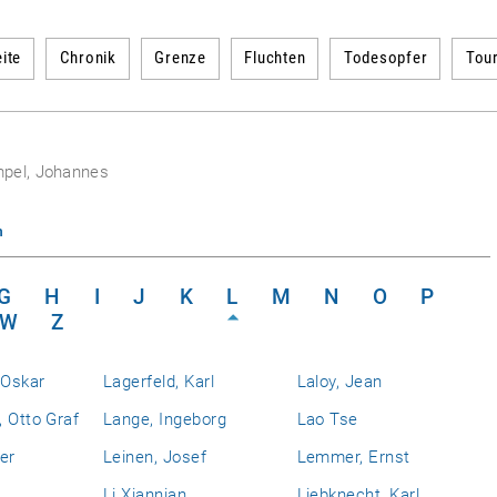
ite
Chronik
Grenze
Fluchten
Todesopfer
Tou
pel, Johannes
n
G
H
I
J
K
L
M
N
O
P
W
Z
 Oskar
Lagerfeld, Karl
Laloy, Jean
 Otto Graf
Lange, Ingeborg
Lao Tse
er
Leinen, Josef
Lemmer, Ernst
Li Xiannian
Liebknecht, Karl