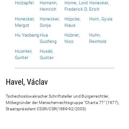
Holzapfel
Homann,
Home, Lord
Honecker,
Heinrich
Frederick D.
Erich
Honecker,
Honecker,
Höpcke,
Horn, Gyula
Margot
Sonja
Klaus
Hu Yaobang
Hua
Hübner,
Huhn,
Guofeng
Nico
Reinhold
Huonker,
Husák,
Gunter
Gustav
Havel, Václav
Tschechoslowakischer Schriftsteller und Bürgerrechtler,
Mitbegründer der Menschenrechtsgruppe "Charta 77" (1977),
Staatspräsident CSSR/CSR(1989-92/2003)