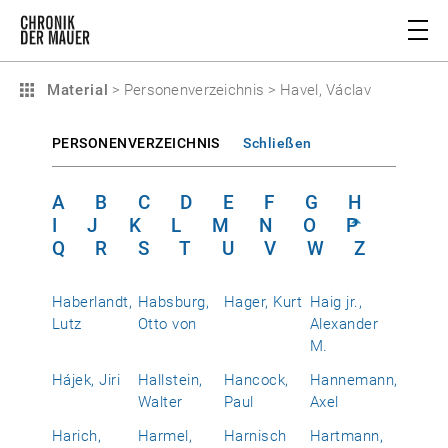
Material
>
Personenverzeichnis
>
Havel, Václav
PERSONENVERZEICHNIS
Schließen
A
B
C
D
E
F
G
H
I
J
K
L
M
N
O
P
Q
R
S
T
U
V
W
Z
Haberlandt,
Habsburg,
Hager, Kurt
Haig jr.,
Lutz
Otto von
Alexander
M.
Hájek, Jiri
Hallstein,
Hancock,
Hannemann,
Walter
Paul
Axel
Harich,
Harmel,
Harnisch
Hartmann,