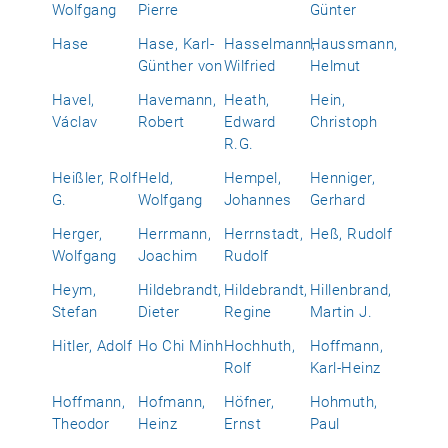
Wolfgang
Pierre
Günter
Hase
Hase, Karl-
Hasselmann,
Haussmann,
Günther von
Wilfried
Helmut
Havel,
Havemann,
Heath,
Hein,
Václav
Robert
Edward
Christoph
R.G.
Heißler, Rolf
Held,
Hempel,
Henniger,
G.
Wolfgang
Johannes
Gerhard
Herger,
Herrmann,
Herrnstadt,
Heß, Rudolf
Wolfgang
Joachim
Rudolf
Heym,
Hildebrandt,
Hildebrandt,
Hillenbrand,
Stefan
Dieter
Regine
Martin J.
Hitler, Adolf
Ho Chi Minh
Hochhuth,
Hoffmann,
Rolf
Karl-Heinz
Hoffmann,
Hofmann,
Höfner,
Hohmuth,
Theodor
Heinz
Ernst
Paul