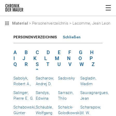
Material
>
Personenverzeichnis
>
Lacomme, Jean Leon
PERSONENVERZEICHNIS
Schließen
A
B
C
D
E
F
G
H
I
J
K
L
M
N
O
P
Q
R
S
T
U
V
W
Z
Sabolyk,
Sacharow,
Sadovsky
Sagladin,
Robert A.,
Andrej D.
Wadim
Salinger,
Sandys,
Sarrazin,
Sauvagnargues,
Pierre E. G.
Edwina
Thilo
Jean
Schabowski,
Schäuble,
Schalck-
Scharapow,
Günter
Wolfgang
Golodkowski,
W. W.