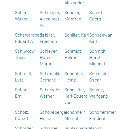
Alexander
Scheel,
Schelepin,
Scheler,
Schertz,
Walter
Alexander
Manfred
Georg
N.
Schewardnadse,
Schiller,
Schiller, Karl
Schirdewan,
Eduard A.
Friedrich
Karl
Schiwkow,
Schleyer,
Schmidt,
Schmidt,
Todor
Hanns
Helmut
Horst-
Martin
Michael
Schmidt,
Schmückle,
Schnabel,
Schneider,
Lutz
Gerhard
Heinz
Oscar
Schnell,
Schneyder,
Schnitzler,
Schnur,
Emil
Werner
Karl-Eduard
Wolfgang
von
Scholz,
Schöneberger,
Schönherr,
Schorlemmer,
Rupert
Heinz
Albrecht
Friedrich
Schröder,
Schröder,
Schtscharanski,
Schult,