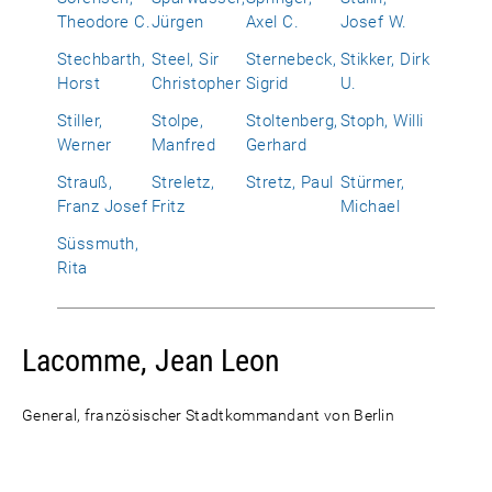
Theodore C.
Jürgen
Axel C.
Josef W.
Stechbarth,
Steel, Sir
Sternebeck,
Stikker, Dirk
Horst
Christopher
Sigrid
U.
Stiller,
Stolpe,
Stoltenberg,
Stoph, Willi
Werner
Manfred
Gerhard
Strauß,
Streletz,
Stretz, Paul
Stürmer,
Franz Josef
Fritz
Michael
Süssmuth,
Rita
Lacomme, Jean Leon
General, französischer Stadtkommandant von Berlin