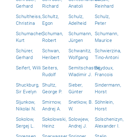
Gerhard
Richard
Anatoli
Reinhard
Schultheiss,
Schultz,
Schulz,
Schulz,
Christina
Egon
Adelheid
Peter
Schumacher,
Schuman,
Schumann,
Schumann,
Kurt
Robert
Jürgen
Maurice
Schürer,
Schwan,
Schwanitz,
Schwierzina,
Gerhard
Heribert
Wolfgang
Tino-Antoni
Seifert, Willi
Seiters,
Semitschastnij,
Seydoux,
Rudolf
Wladimir J.
Francois
Shuckburg,
Shultz,
Sieber,
Sindermann,
Sir Evelyn
George P.
Günter
Horst
Sljunkow,
Smirnow,
Snetkow, B.
Söhnlein,
Nikolai N.
Andrej A.
W.
Horst
Sokolow,
Sokolowski,
Solowjew,
Solschenizyn,
Sergej L.
Heinz
Andrej J.
Alexander I.
Sorensen,
Sparwasser,
Springer,
Stalin,