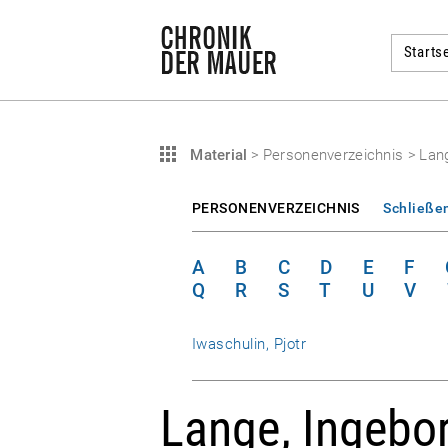
Startse
Material
>
Personenverzeichnis
>
Lan
PERSONENVERZEICHNIS
Schließe
A
B
C
D
E
F
Q
R
S
T
U
V
Iwaschulin, Pjotr
Lange, Ingebo