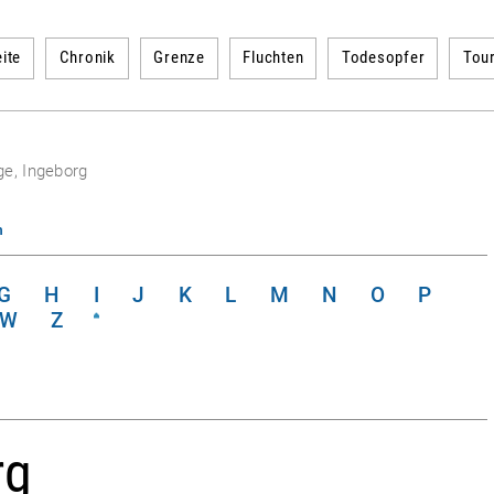
ite
Chronik
Grenze
Fluchten
Todesopfer
Tou
ge, Ingeborg
n
G
H
I
J
K
L
M
N
O
P
W
Z
rg