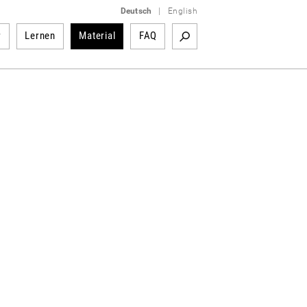
Deutsch
|
English
r
Lernen
Material
FAQ