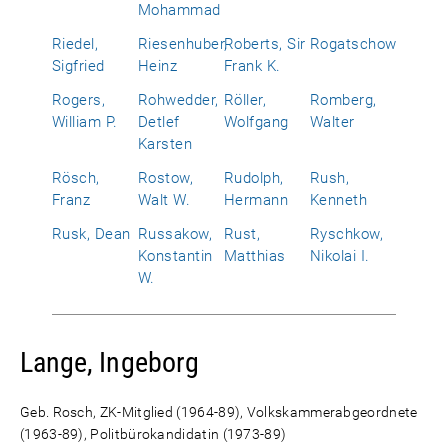
Mohammad
Riedel,
Riesenhuber,
Roberts, Sir
Rogatschow
Sigfried
Heinz
Frank K.
Rogers,
Rohwedder,
Röller,
Romberg,
William P.
Detlef
Wolfgang
Walter
Karsten
Rösch,
Rostow,
Rudolph,
Rush,
Franz
Walt W.
Hermann
Kenneth
Rusk, Dean
Russakow,
Rust,
Ryschkow,
Konstantin
Matthias
Nikolai I.
W.
Lange, Ingeborg
Geb. Rosch, ZK-Mitglied (1964-89), Volkskammerabgeordnete
(1963-89), Politbürokandidatin (1973-89)