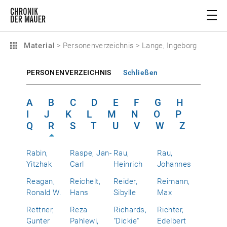
Material
>
Personenverzeichnis
>
Lange, Ingeborg
PERSONENVERZEICHNIS
Schließen
A
B
C
D
E
F
G
H
I
J
K
L
M
N
O
P
Q
R
S
T
U
V
W
Z
Rabin,
Raspe, Jan-
Rau,
Rau,
Yitzhak
Carl
Heinrich
Johannes
Reagan,
Reichelt,
Reider,
Reimann,
Ronald W.
Hans
Sibylle
Max
Rettner,
Reza
Richards,
Richter,
Gunter
Pahlewi,
"Dickie"
Edelbert