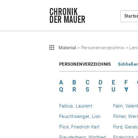
Startse
Material
>
Personenverzeichnis
>
Leni
PERSONENVERZEICHNIS
Schließe
A
B
C
D
E
F
Q
R
S
T
U
V
Fabius, Laurent
Falin, Valen
Feuchtwanger, Lion
Filmer, Wer
Flick, Friedrich Karl
Ford, Geral
Freudenberg, Winfried
Friderichs,