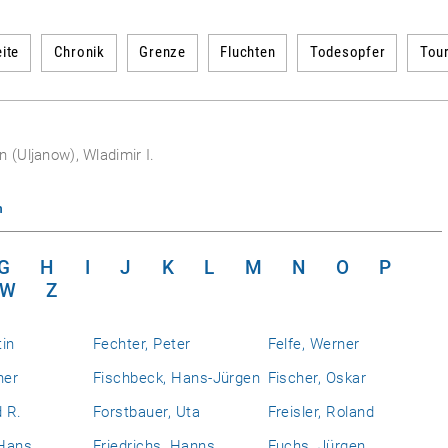
ite
Chronik
Grenze
Fluchten
Todesopfer
Tou
n (Uljanow), Wladimir I.
n
G
H
I
J
K
L
M
N
O
P
W
Z
tin
Fechter, Peter
Felfe, Werner
ner
Fischbeck, Hans-Jürgen
Fischer, Oskar
d R.
Forstbauer, Uta
Freisler, Roland
 Hans
Friedrichs, Hanns
Fuchs, Jürgen