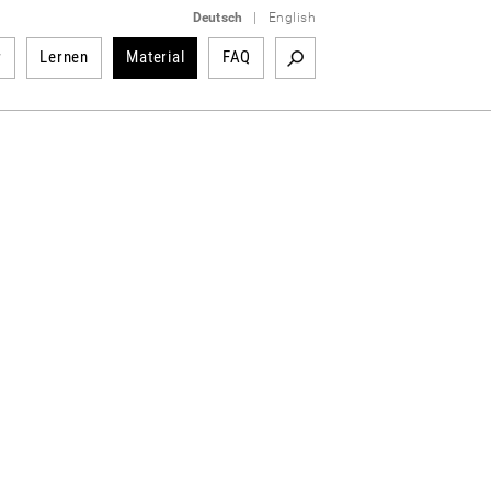
Deutsch
|
English
r
Lernen
Material
FAQ