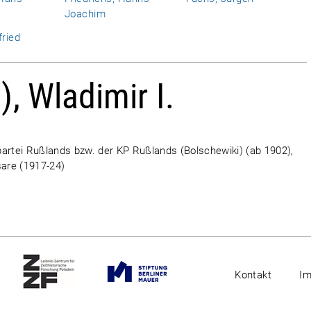
Joachim
fried
), Wladimir I.
partei Rußlands bzw. der KP Rußlands (Bolschewiki) (ab 1902),
are (1917-24)
Kontakt
I