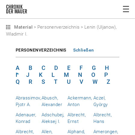
Material
>
Personenverzeichnis
>
Lenin (Uljanow),
Wladimir I.
PERSONENVERZEICHNIS
Schließen
A
B
C
D
E
F
G
H
I
J
K
L
M
N
O
P
Q
R
S
T
U
V
W
Z
Abrassimov,
Abusch,
Ackermann,
Aczel,
Pjotr A.
Alexander
Anton
György
Adenauer,
Adschubej,
Albrecht,
Albrecht,
Konrad
Aleksej I.
Ernst
Hans
Albrecht,
Allen,
Alphand,
Amerongen,