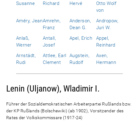
Susanne
Richard
Hervé
Otto Wolf
von
Améry, Jean
Amrehn,
Anderson,
Andropow,
Franz
Dean G.
Juri W.
Anlaß,
Antall,
Apel, Erich
Appel,
Werner
Josef
Reinhard
Arnstädt,
Attlee, Earl
Augstein,
Axen,
Rudi
Clement
Rudolf
Hermann
Lenin (Uljanow), Wladimir I.
Führer der Sozialdemokratischen Arbeiterpartei Rußlands bzw.
der KP Rußlands (Bolschewiki) (ab 1902), Vorsitzender des
Rates der Volkskommissare (1917-24)