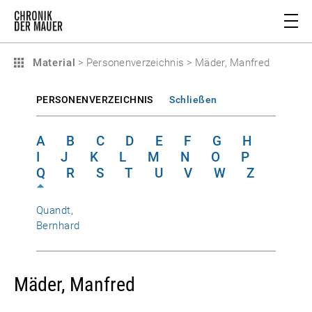
Material
>
Personenverzeichnis
>
Mäder, Manfred
PERSONENVERZEICHNIS
Schließen
A
B
C
D
E
F
G
H
I
J
K
L
M
N
O
P
Q
R
S
T
U
V
W
Z
Quandt,
Bernhard
Mäder, Manfred