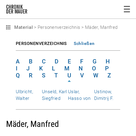
Material
>
Personenverzeichnis
>
Mäder, Manfred
PERSONENVERZEICHNIS
Schließen
A
B
C
D
E
F
G
H
I
J
K
L
M
N
O
P
Q
R
S
T
U
V
W
Z
Ulbricht,
Unseld, Karl
Uslar,
Ustinow,
Walter
Siegfried
Hasso von
Dimitrij F.
Mäder, Manfred