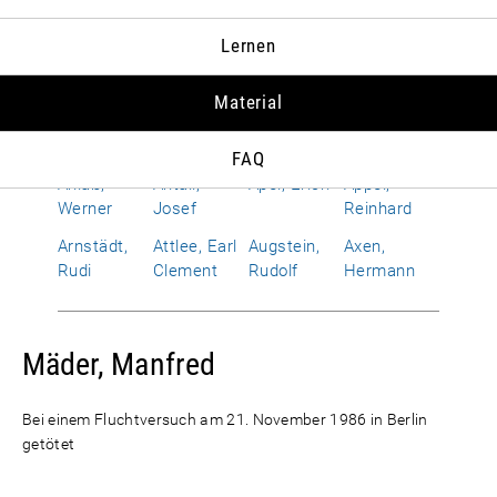
Albrecht,
Allen,
Alphand,
Amerongen,
Lernen
Susanne
Richard
Hervé
Otto Wolf
von
Material
Améry, Jean
Amrehn,
Anderson,
Andropow,
Franz
Dean G.
Juri W.
FAQ
Anlaß,
Antall,
Apel, Erich
Appel,
Werner
Josef
Reinhard
Arnstädt,
Attlee, Earl
Augstein,
Axen,
Rudi
Clement
Rudolf
Hermann
Mäder, Manfred
Bei einem Fluchtversuch am 21. November 1986 in Berlin
getötet