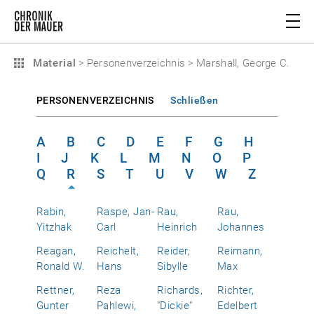
Material
>
Personenverzeichnis
>
Marshall, George C.
PERSONENVERZEICHNIS
Schließen
A
B
C
D
E
F
G
H
I
J
K
L
M
N
O
P
Q
R
S
T
U
V
W
Z
Rabin,
Raspe, Jan-
Rau,
Rau,
Yitzhak
Carl
Heinrich
Johannes
Reagan,
Reichelt,
Reider,
Reimann,
Ronald W.
Hans
Sibylle
Max
Rettner,
Reza
Richards,
Richter,
Gunter
Pahlewi,
"Dickie"
Edelbert