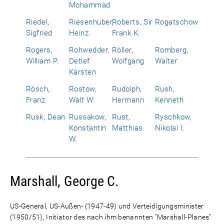
Mohammad
Riedel,
Riesenhuber,
Roberts, Sir
Rogatschow
Sigfried
Heinz
Frank K.
Rogers,
Rohwedder,
Röller,
Romberg,
William P.
Detlef
Wolfgang
Walter
Karsten
Rösch,
Rostow,
Rudolph,
Rush,
Franz
Walt W.
Hermann
Kenneth
Rusk, Dean
Russakow,
Rust,
Ryschkow,
Konstantin
Matthias
Nikolai I.
W.
Marshall, George C.
US-General, US-Außen- (1947-49) und Verteidigungsminister
(1950/51), Initiator des nach ihm benannten "Marshall-Planes"