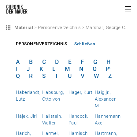
Material
>
Personenverzeichnis
>
Marshall, George C.
PERSONENVERZEICHNIS
Schließen
A
B
C
D
E
F
G
H
I
J
K
L
M
N
O
P
Q
R
S
T
U
V
W
Z
Haberlandt,
Habsburg,
Hager, Kurt
Haig jr.,
Lutz
Otto von
Alexander
M.
Hájek, Jiri
Hallstein,
Hancock,
Hannemann,
Walter
Paul
Axel
Harich,
Harmel,
Harnisch
Hartmann,