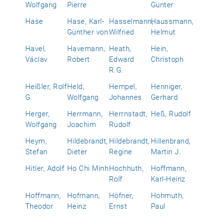
Wolfgang
Pierre
Günter
Hase
Hase, Karl-
Hasselmann,
Haussmann,
Günther von
Wilfried
Helmut
Havel,
Havemann,
Heath,
Hein,
Václav
Robert
Edward
Christoph
R.G.
Heißler, Rolf
Held,
Hempel,
Henniger,
G.
Wolfgang
Johannes
Gerhard
Herger,
Herrmann,
Herrnstadt,
Heß, Rudolf
Wolfgang
Joachim
Rudolf
Heym,
Hildebrandt,
Hildebrandt,
Hillenbrand,
Stefan
Dieter
Regine
Martin J.
Hitler, Adolf
Ho Chi Minh
Hochhuth,
Hoffmann,
Rolf
Karl-Heinz
Hoffmann,
Hofmann,
Höfner,
Hohmuth,
Theodor
Heinz
Ernst
Paul