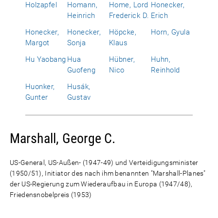
Holzapfel
Homann,
Home, Lord
Honecker,
Heinrich
Frederick D.
Erich
Honecker,
Honecker,
Höpcke,
Horn, Gyula
Margot
Sonja
Klaus
Hu Yaobang
Hua
Hübner,
Huhn,
Guofeng
Nico
Reinhold
Huonker,
Husák,
Gunter
Gustav
Marshall, George C.
US-General, US-Außen- (1947-49) und Verteidigungsminister
(1950/51), Initiator des nach ihm benannten "Marshall-Planes"
der US-Regierung zum Wiederaufbau in Europa (1947/48),
Friedensnobelpreis (1953)