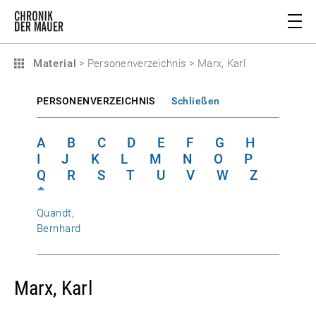
Material
>
Personenverzeichnis
>
Marx, Karl
PERSONENVERZEICHNIS
Schließen
A
B
C
D
E
F
G
H
I
J
K
L
M
N
O
P
Q
R
S
T
U
V
W
Z
Quandt,
Bernhard
Marx, Karl