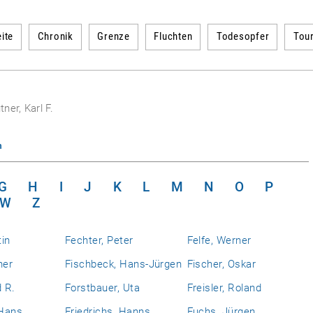
ite
Chronik
Grenze
Fluchten
Todesopfer
Tou
ner, Karl F.
n
G
H
I
J
K
L
M
N
O
P
W
Z
tin
Fechter, Peter
Felfe, Werner
ner
Fischbeck, Hans-Jürgen
Fischer, Oskar
d R.
Forstbauer, Uta
Freisler, Roland
 Hans
Friedrichs, Hanns
Fuchs, Jürgen