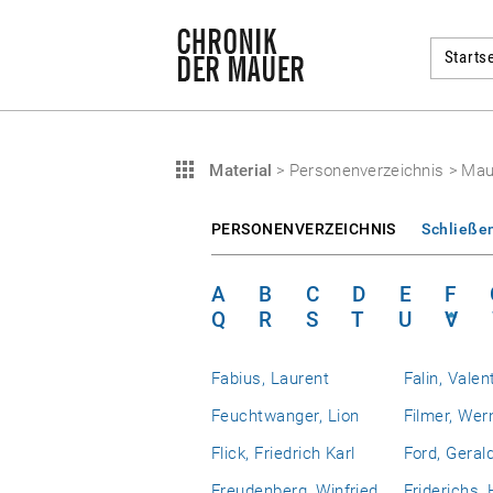
Startse
Material
>
Personenverzeichnis
>
Maut
PERSONENVERZEICHNIS
Schließe
A
B
C
D
E
F
Q
R
S
T
U
V
Fabius, Laurent
Falin, Valen
Feuchtwanger, Lion
Filmer, Wer
Flick, Friedrich Karl
Ford, Geral
Freudenberg, Winfried
Friderichs,