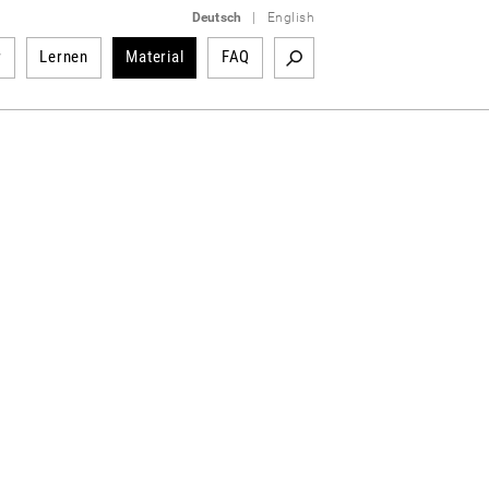
Deutsch
|
English
r
Lernen
Material
FAQ