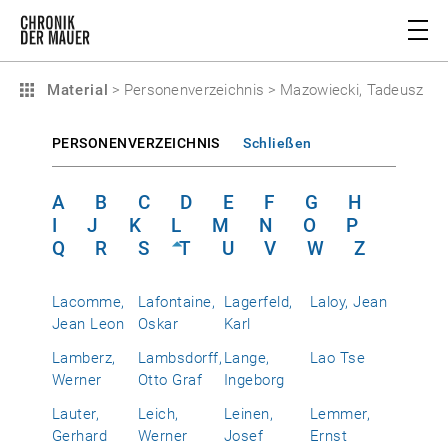
Material
>
Personenverzeichnis
>
Mazowiecki, Tadeusz
PERSONENVERZEICHNIS
Schließen
A
B
C
D
E
F
G
H
I
J
K
L
M
N
O
P
Q
R
S
T
U
V
W
Z
Lacomme,
Lafontaine,
Lagerfeld,
Laloy, Jean
Jean Leon
Oskar
Karl
Lamberz,
Lambsdorff,
Lange,
Lao Tse
Werner
Otto Graf
Ingeborg
Lauter,
Leich,
Leinen,
Lemmer,
Gerhard
Werner
Josef
Ernst