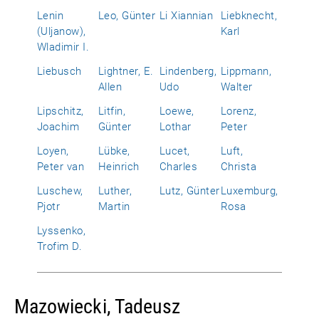
Lenin
Leo, Günter
Li Xiannian
Liebknecht,
(Uljanow),
Karl
Wladimir I.
Liebusch
Lightner, E.
Lindenberg,
Lippmann,
Allen
Udo
Walter
Lipschitz,
Litfin,
Loewe,
Lorenz,
Joachim
Günter
Lothar
Peter
Loyen,
Lübke,
Lucet,
Luft,
Peter van
Heinrich
Charles
Christa
Luschew,
Luther,
Lutz, Günter
Luxemburg,
Pjotr
Martin
Rosa
Lyssenko,
Trofim D.
Mazowiecki, Tadeusz