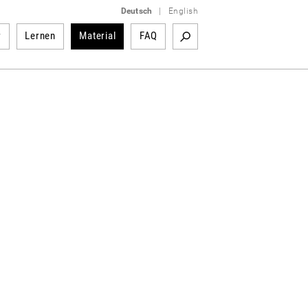
Deutsch
|
English
r
Lernen
Material
FAQ