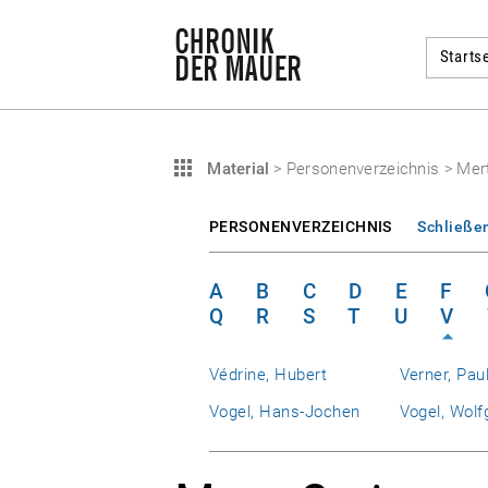
Startse
Material
>
Personenverzeichnis
>
Mert
PERSONENVERZEICHNIS
Schließe
A
B
C
D
E
F
Q
R
S
T
U
V
Védrine, Hubert
Verner, Pau
Vogel, Hans-Jochen
Vogel, Wolf