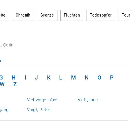
ite
Chronik
Grenze
Fluchten
Todesopfer
Tou
, Çetin
n
G
H
I
J
K
L
M
N
O
P
W
Z
l
Viehweger, Axel
Viett, Inge
gang
Voigt, Peter