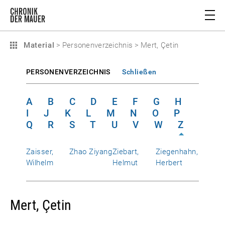
Material
>
Personenverzeichnis
>
Mert, Çetin
PERSONENVERZEICHNIS
Schließen
A
B
C
D
E
F
G
H
I
J
K
L
M
N
O
P
Q
R
S
T
U
V
W
Z
Zaisser,
Zhao Ziyang
Ziebart,
Ziegenhahn,
Wilhelm
Helmut
Herbert
Mert, Çetin