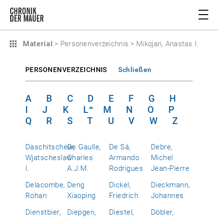
Material
>
Personenverzeichnis
>
Mikojan, Anastas I.
PERSONENVERZEICHNIS
Schließen
A
B
C
D
E
F
G
H
I
J
K
L
M
N
O
P
Q
R
S
T
U
V
W
Z
Daschitschew,
De Gaulle,
De Sá,
Debre,
Wjatscheslaw
Charles
Armando
Michel
I.
A.J.M.
Rodrigues
Jean-Pierre
Delacombe,
Deng
Dickel,
Dieckmann,
Rohan
Xiaoping
Friedrich
Johannes
Dienstbier,
Diepgen,
Diestel,
Döbler,