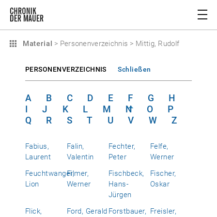
Material
>
Personenverzeichnis
>
Mittig, Rudolf
PERSONENVERZEICHNIS
Schließen
A
B
C
D
E
F
G
H
I
J
K
L
M
N
O
P
Q
R
S
T
U
V
W
Z
Fabius,
Falin,
Fechter,
Felfe,
Laurent
Valentin
Peter
Werner
Feuchtwanger,
Filmer,
Fischbeck,
Fischer,
Lion
Werner
Hans-
Oskar
Jürgen
Flick,
Ford, Gerald
Forstbauer,
Freisler,