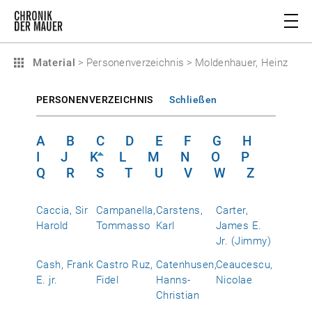
Material
>
Personenverzeichnis
>
Moldenhauer, Heinz
PERSONENVERZEICHNIS
Schließen
A
B
C
D
E
F
G
H
I
J
K
L
M
N
O
P
Q
R
S
T
U
V
W
Z
Caccia, Sir
Campanella,
Carstens,
Carter,
Harold
Tommasso
Karl
James E.
Jr. (Jimmy)
Cash, Frank
Castro Ruz,
Catenhusen,
Ceaucescu,
E. jr.
Fidel
Hanns-
Nicolae
Christian