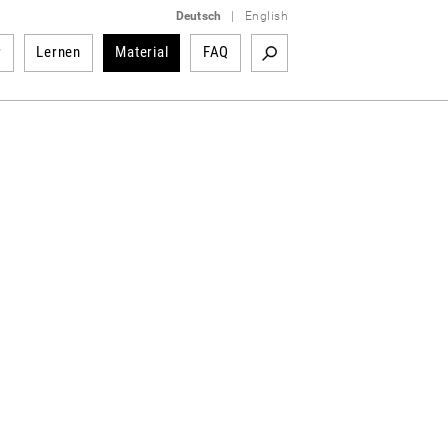
Deutsch
|
English
r
Lernen
Material
FAQ