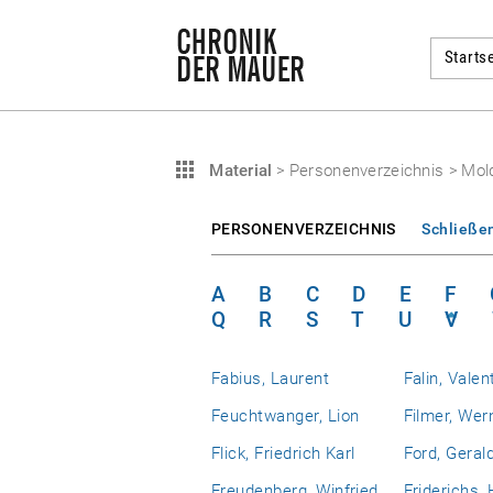
Startse
Material
>
Personenverzeichnis
>
Mol
PERSONENVERZEICHNIS
Schließe
A
B
C
D
E
F
Q
R
S
T
U
V
Fabius, Laurent
Falin, Valen
Feuchtwanger, Lion
Filmer, Wer
Flick, Friedrich Karl
Ford, Geral
Freudenberg, Winfried
Friderichs,