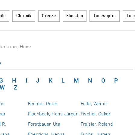
ite
Chronik
Grenze
Fluchten
Todesopfer
Tou
denhauer, Heinz
n
G
H
I
J
K
L
M
N
O
P
W
Z
tin
Fechter, Peter
Felfe, Werner
ner
Fischbeck, Hans-Jürgen
Fischer, Oskar
d R.
Forstbauer, Uta
Freisler, Roland
 Hans
Friedrichs, Hanns
Fuchs, Jürgen