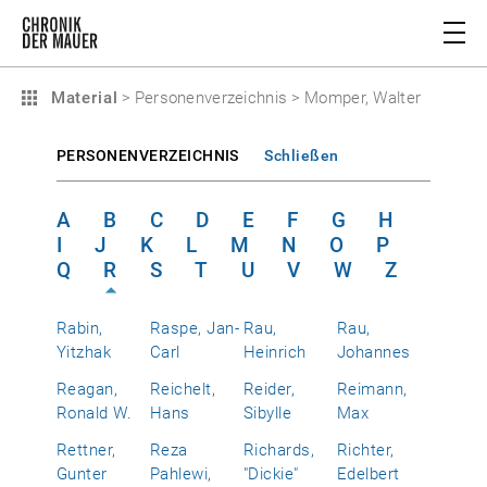
Material
>
Personenverzeichnis
>
Momper, Walter
PERSONENVERZEICHNIS
Schließen
A
B
C
D
E
F
G
H
I
J
K
L
M
N
O
P
Q
R
S
T
U
V
W
Z
Rabin,
Raspe, Jan-
Rau,
Rau,
Yitzhak
Carl
Heinrich
Johannes
Reagan,
Reichelt,
Reider,
Reimann,
Ronald W.
Hans
Sibylle
Max
Rettner,
Reza
Richards,
Richter,
Gunter
Pahlewi,
"Dickie"
Edelbert