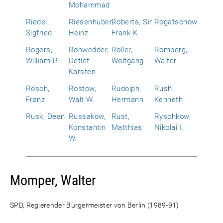
Mohammad
Riedel,
Riesenhuber,
Roberts, Sir
Rogatschow
Sigfried
Heinz
Frank K.
Rogers,
Rohwedder,
Röller,
Romberg,
William P.
Detlef
Wolfgang
Walter
Karsten
Rösch,
Rostow,
Rudolph,
Rush,
Franz
Walt W.
Hermann
Kenneth
Rusk, Dean
Russakow,
Rust,
Ryschkow,
Konstantin
Matthias
Nikolai I.
W.
Momper, Walter
SPD, Regierender Bürgermeister von Berlin (1989-91)