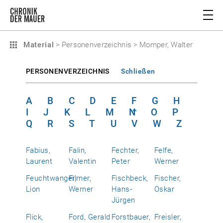
Material
>
Personenverzeichnis
>
Momper, Walter
PERSONENVERZEICHNIS
Schließen
A
B
C
D
E
F
G
H
I
J
K
L
M
N
O
P
Q
R
S
T
U
V
W
Z
Fabius,
Falin,
Fechter,
Felfe,
Laurent
Valentin
Peter
Werner
Feuchtwanger,
Filmer,
Fischbeck,
Fischer,
Lion
Werner
Hans-
Oskar
Jürgen
Flick,
Ford, Gerald
Forstbauer,
Freisler,