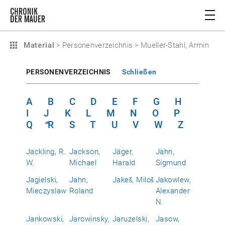
Material
>
Personenverzeichnis
>
Mueller-Stahl, Armin
PERSONENVERZEICHNIS
Schließen
A
B
C
D
E
F
G
H
I
J
K
L
M
N
O
P
Q
R
S
T
U
V
W
Z
Jackling, R.
Jackson,
Jäger,
Jähn,
W.
Michael
Harald
Sigmund
Jagielski,
Jahn,
Jakeš, Miloš
Jakowlew,
Mieczyslaw
Roland
Alexander
N.
Jankowski,
Jarowinsky,
Jaruzelski,
Jasow,